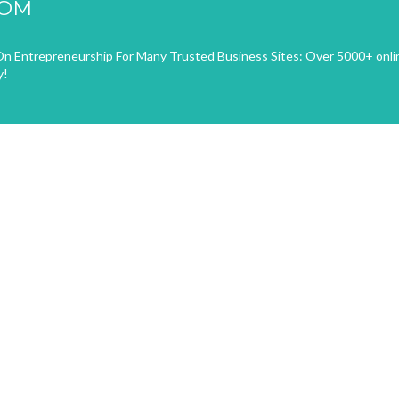
COM
n Entrepreneurship For Many Trusted Business Sites: Over 5000+ onli
y!