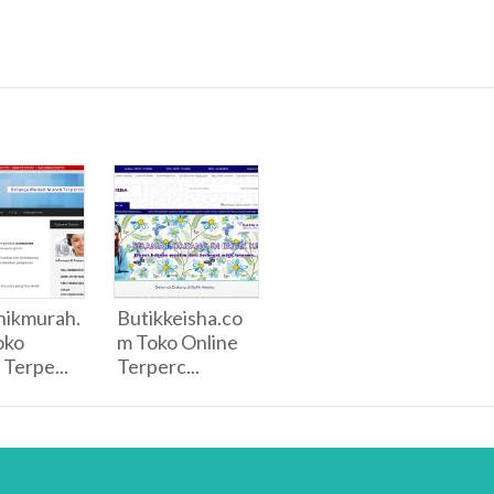
nikmurah.
Butikkeisha.co
oko
m Toko Online
 Terpe...
Terperc...