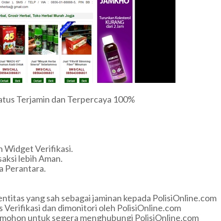
status Terjamin dan Terpercaya 100%
 Widget Verifikasi.
aksi lebih Aman.
a Perantara.
entitas yang sah sebagai jaminan kepada PolisiOnline.com
s Verifikasi dan dimonitori oleh PolisiOnline.com
ni mohon untuk segera menghubungi PolisiOnline.com