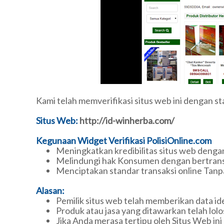
Kami telah memverifikasi situs web ini dengan 
Situs Web:
http://id-winherba.com/
Kegunaan Widget Verifikasi PolisiOnline.com
Meningkatkan kredibilitas situs web dengan
Melindungi hak Konsumen dengan bertrans
Menciptakan standar transaksi online Tanp
Alasan:
Pemilik situs web telah memberikan data id
Produk atau jasa yang ditawarkan telah lolo
Jika Anda merasa tertipu oleh Situs Web i