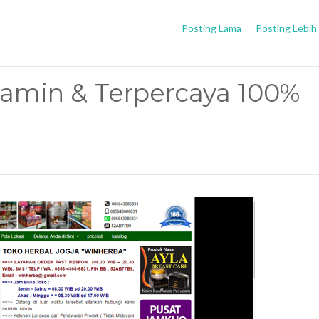
Posting Lama
Posting Lebih
jamin & Terpercaya 100%