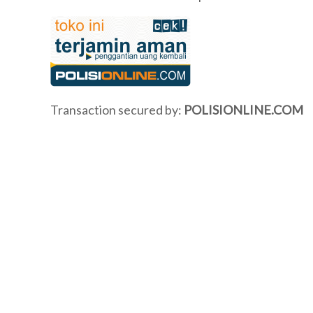
Transaction secured by:
POLISIONLINE.COM