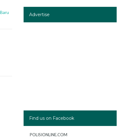
 Baru
Advertise
Find us on Facebook
POLISIONLINE.COM