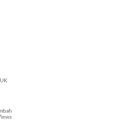
-
UK
ambah
Views