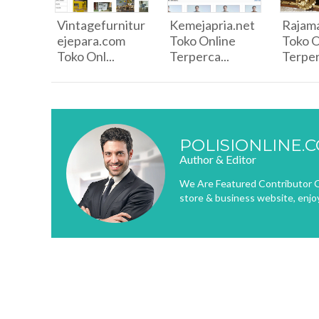
Vintagefurnitur
Kemejapria.net
Rajam
ejepara.com
Toko Online
Toko O
Toko Onl...
Terperca...
Terper
POLISIONLINE.
Author & Editor
We Are Featured Contributor O
store & business website, enjo