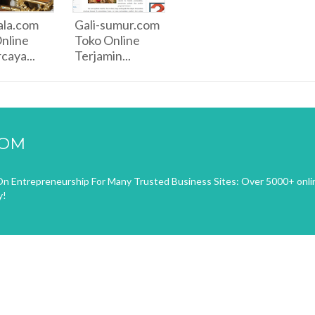
ala.com
Gali-sumur.com
nline
Toko Online
caya...
Terjamin...
COM
n Entrepreneurship For Many Trusted Business Sites: Over 5000+ onli
y!