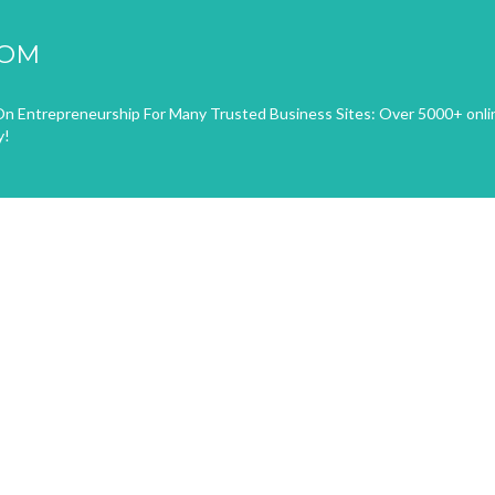
COM
n Entrepreneurship For Many Trusted Business Sites: Over 5000+ onli
y!