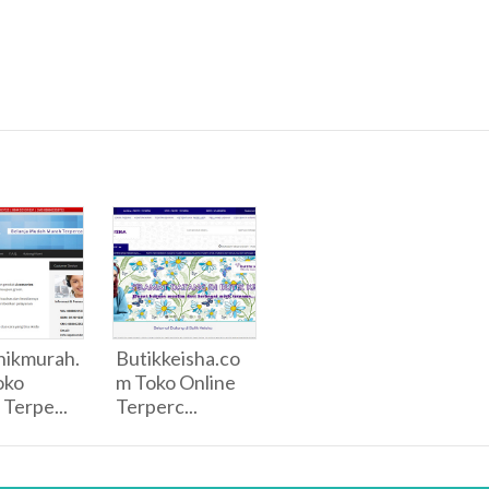
nikmurah.
Butikkeisha.co
oko
m Toko Online
 Terpe...
Terperc...