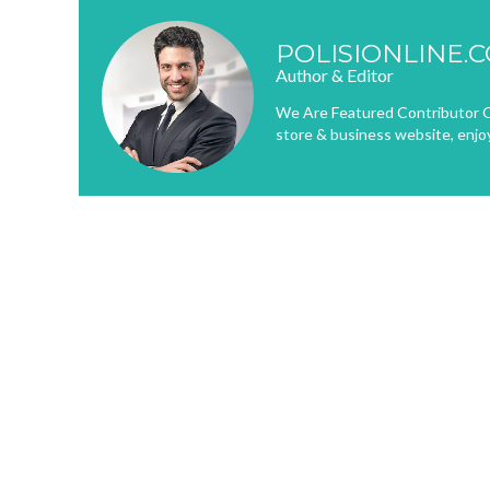
POLISIONLINE.
Author & Editor
We Are Featured Contributor O
store & business website, enjo