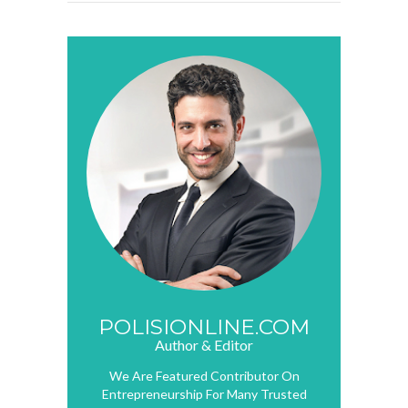
POLISIONLINE.COM
Author & Editor
We Are Featured Contributor On
Entrepreneurship For Many Trusted