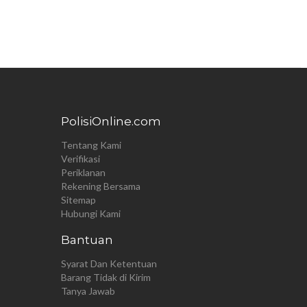
PolisiOnline.com
Tentang Kami
Verifikasi
Periklanan
Rekening Bersama
Sitemap
Hubungi Kami
Bantuan
Syarat Dan Ketentuan
Barang Tidak di Kirim
Tanya Jawab