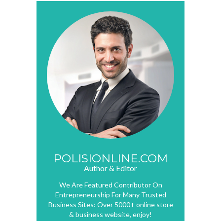
POLISIONLINE.COM
Author & Editor
We Are Featured Contributor On
Entrepreneurship For Many Trusted
Business Sites: Over 5000+ online store
& business website, enjoy!