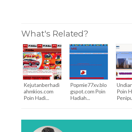
What's Related?
Kejutanberhadi
Popmie77xv.blo
Undian
ahmkios.com
gspot.com Poin
Poin H
Poin Hadi...
Hadiah...
Penipu 