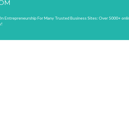
COM
n Entrepreneurship For Many Trusted Business Sites: Over 5000+ onli
y!