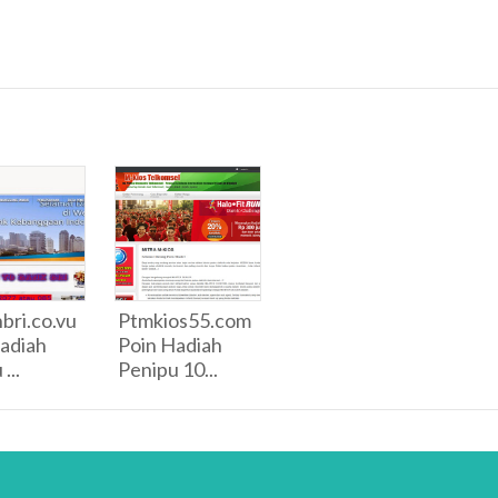
bri.co.vu
Ptmkios55.com
adiah
Poin Hadiah
...
Penipu 10...