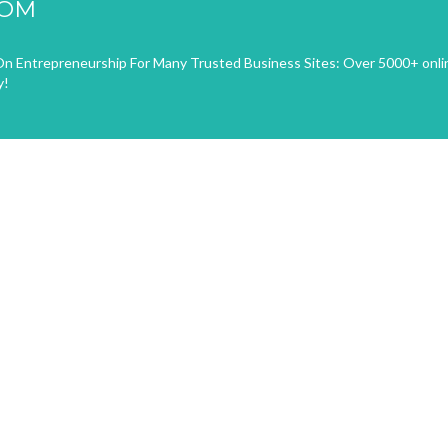
COM
n Entrepreneurship For Many Trusted Business Sites: Over 5000+ onli
y!