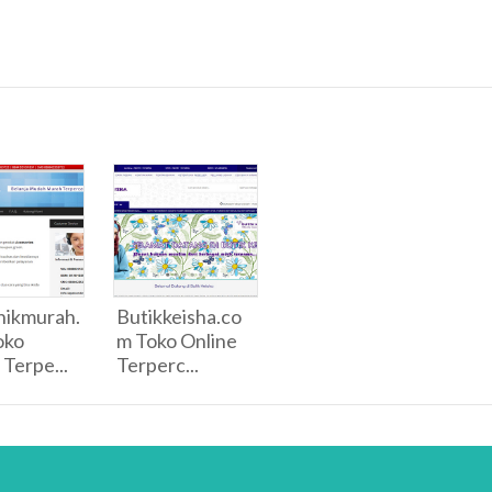
nikmurah.
Butikkeisha.co
oko
m Toko Online
 Terpe...
Terperc...