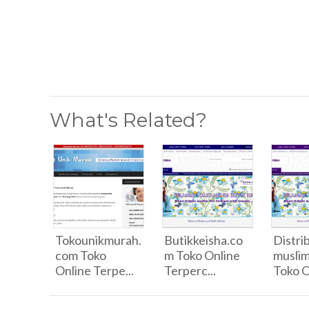
What's Related?
Tokounikmurah.
Butikkeisha.co
Distri
com Toko
m Toko Online
musli
Online Terpe...
Terperc...
Toko O