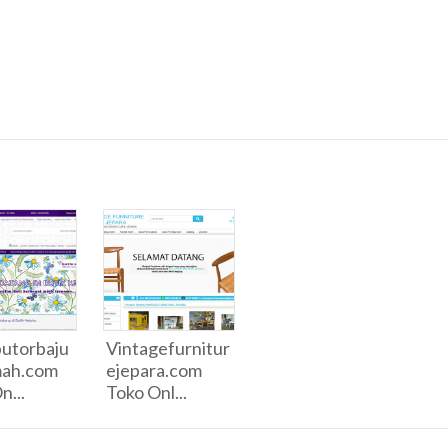
butorbaju
Vintagefurnitur
mah.com
ejepara.com
n...
Toko Onl...