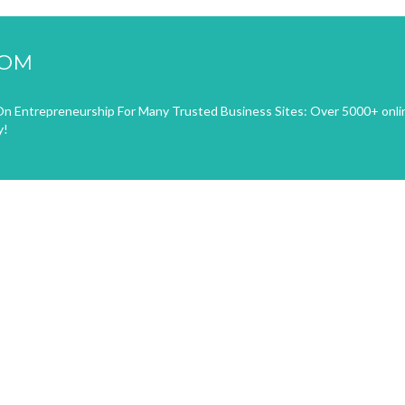
COM
n Entrepreneurship For Many Trusted Business Sites: Over 5000+ onli
y!