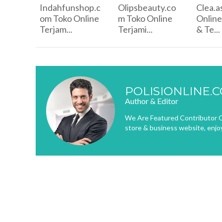
Indahfunshop.c
Olipsbeauty.co
Clea.a
om Toko Online
m Toko Online
Online
Terjam...
Terjami...
& Te...
POLISIONLINE.
Author & Editor
We Are Featured Contributor O
store & business website, enjo