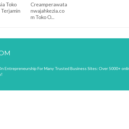
sia Toko
Creamperawata
 Terjamin
nwajahkezia.co
m Toko O...
COM
n Entrepreneurship For Many Trusted Business Sites: Over 5000+ onli
y!