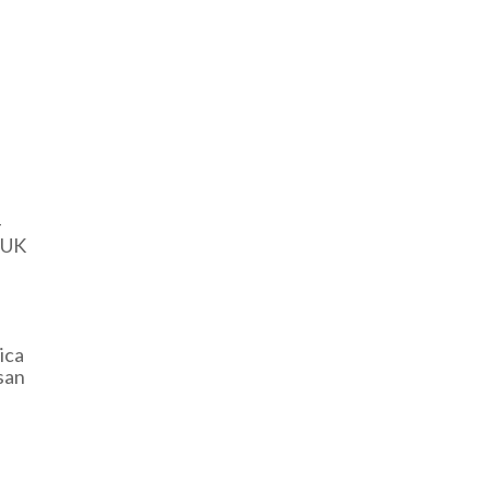
-
UK
ica
san