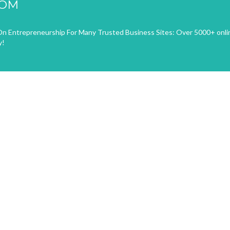
COM
n Entrepreneurship For Many Trusted Business Sites: Over 5000+ onli
y!