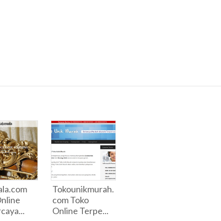
ala.com
Tokounikmurah.
nline
com Toko
caya...
Online Terpe...