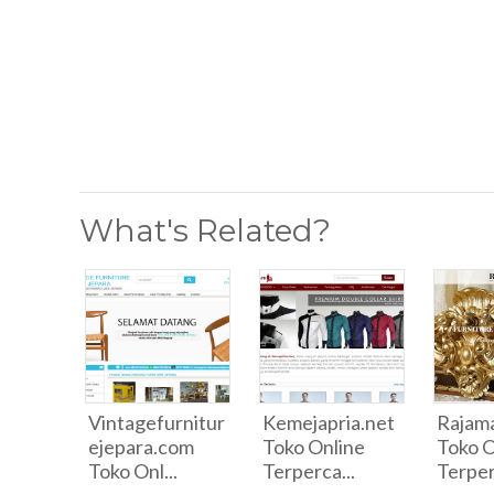
What's Related?
Vintagefurnitur
Kemejapria.net
Rajam
ejepara.com
Toko Online
Toko O
Toko Onl...
Terperca...
Terper