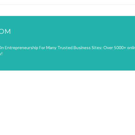
COM
n Entrepreneurship For Many Trusted Business Sites: Over 5000+ onli
y!