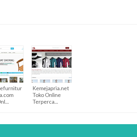
efurnitur
Kemejapria.net
ra.com
Toko Online
l...
Terperca...