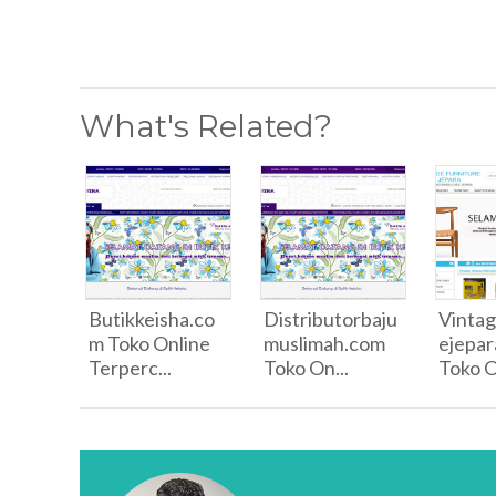
What's Related?
Butikkeisha.co
Distributorbaju
Vintag
m Toko Online
muslimah.com
ejepa
Terperc...
Toko On...
Toko On