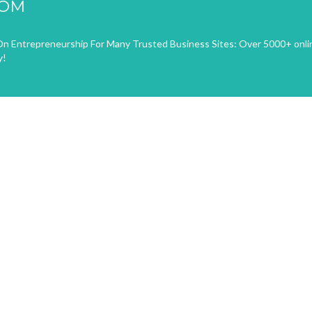
COM
n Entrepreneurship For Many Trusted Business Sites: Over 5000+ onli
y!