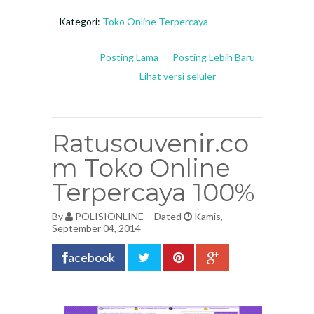
Kategori:
Toko Online Terpercaya
Posting Lama
Posting Lebih Baru
Lihat versi seluler
Ratusouvenir.co
m Toko Online
Terpercaya 100%
By
POLISIONLINE
Dated
Kamis,
September 04, 2014
acebook