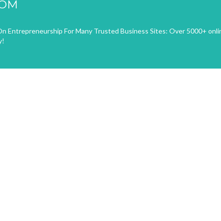
COM
n Entrepreneurship For Many Trusted Business Sites: Over 5000+ onli
y!