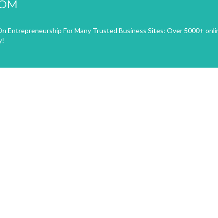
COM
n Entrepreneurship For Many Trusted Business Sites: Over 5000+ onli
y!