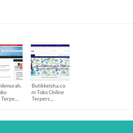
nikmurah.
Butikkeisha.co
oko
m Toko Online
 Terpe...
Terperc...