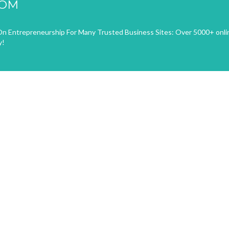
COM
n Entrepreneurship For Many Trusted Business Sites: Over 5000+ onli
y!