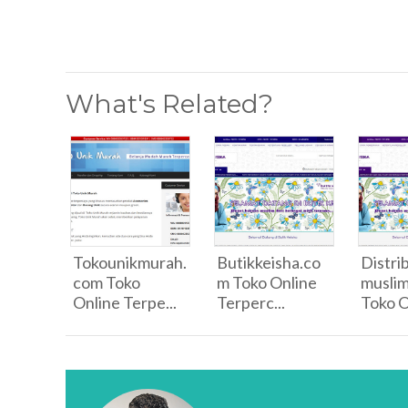
What's Related?
Tokounikmurah.
Butikkeisha.co
Distri
com Toko
m Toko Online
musli
Online Terpe...
Terperc...
Toko O