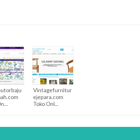
butorbaju
Vintagefurnitur
mah.com
ejepara.com
n...
Toko Onl...