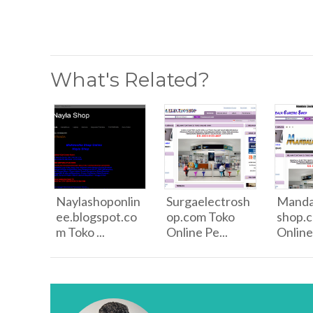
What's Related?
Naylashoponlin
Surgaelectrosh
Manda
ee.blogspot.co
op.com Toko
shop.
m Toko ...
Online Pe...
Online 