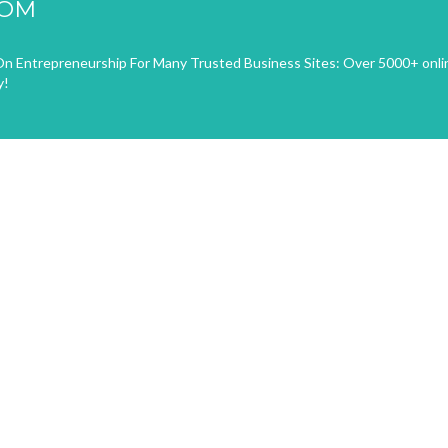
COM
n Entrepreneurship For Many Trusted Business Sites: Over 5000+ onli
y!