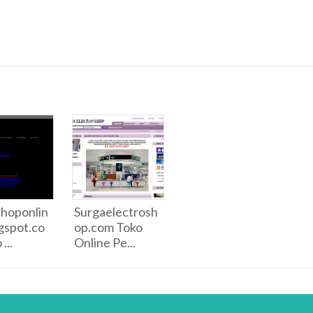
hoponlin
Surgaelectrosh
gspot.co
op.com Toko
...
Online Pe...