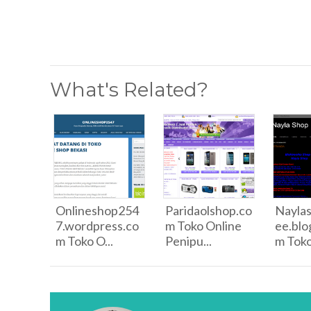
What's Related?
Onlineshop254
Paridaolshop.co
Naylas
7.wordpress.co
m Toko Online
ee.blo
m Toko O...
Penipu...
m Toko 