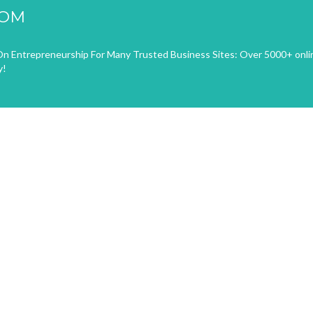
COM
n Entrepreneurship For Many Trusted Business Sites: Over 5000+ onli
y!