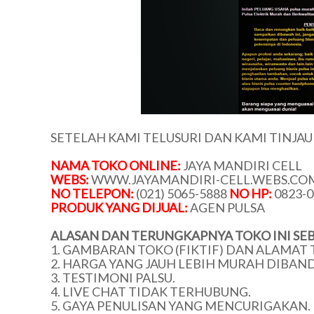
SETELAH KAMI TELUSURI DAN KAMI TINJA
NAMA TOKO ONLINE:
JAYA MANDIRI CELL
WEBS:
WWW.JAYAMANDIRI-CELL.WEBS.CO
NO TELEPON:
(021) 5065-5888
NO HP:
0823-0
PRODUK YANG DIJUAL:
AGEN PULSA
ALASAN DAN TERUNGKAPNYA TOKO INI SEB
1. GAMBARAN TOKO (FIKTIF) DAN ALAMAT 
2. HARGA YANG JAUH LEBIH MURAH DIBAN
3. TESTIMONI PALSU.
4. LIVE CHAT TIDAK TERHUBUNG.
5. GAYA PENULISAN YANG MENCURIGAKAN.