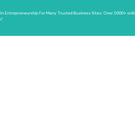
n Entrepreneurship For Many Trusted Business Sites: Over 5000+ onli
y!