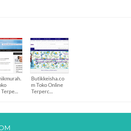
nikmurah.
Butikkeisha.co
oko
m Toko Online
 Terpe...
Terperc...
COM