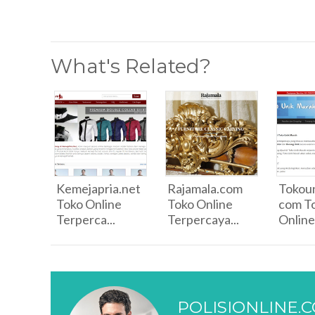
What's Related?
Kemejapria.net
Rajamala.com
Tokou
Toko Online
Toko Online
com T
Terperca...
Terpercaya...
Online
POLISIONLINE.