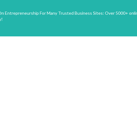
n Entrepreneurship For Many Trusted Business Sites: Over 5000+ onli
y!