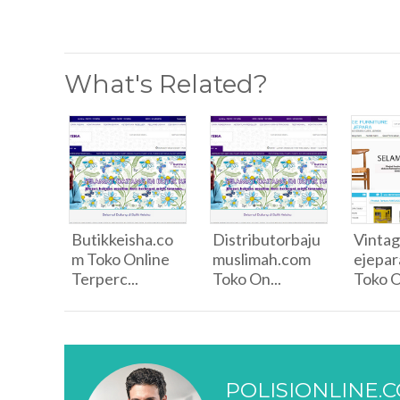
What's Related?
Butikkeisha.co
Distributorbaju
Vintag
m Toko Online
muslimah.com
ejepa
Terperc...
Toko On...
Toko On
POLISIONLINE.