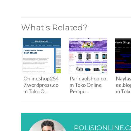
What's Related?
Onlineshop254
Paridaolshop.co
Naylas
7.wordpress.co
m Toko Online
ee.blo
m Toko O...
Penipu...
m Toko 
POLISIONLINE.