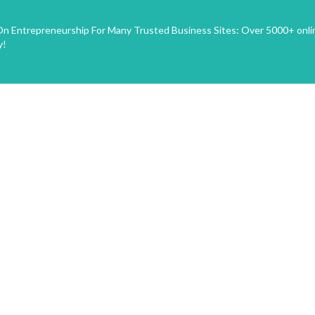
n Entrepreneurship For Many Trusted Business Sites: Over 5000+ onli
y!