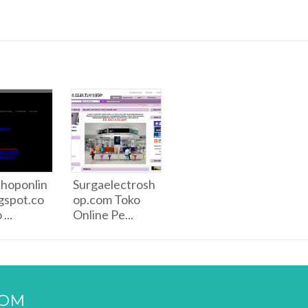
hoponlin
Surgaelectrosh
gspot.co
op.com Toko
...
Online Pe...
COM