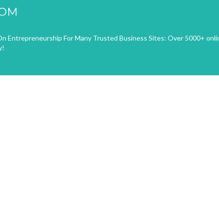
COM
n Entrepreneurship For Many Trusted Business Sites: Over 5000+ onli
y!