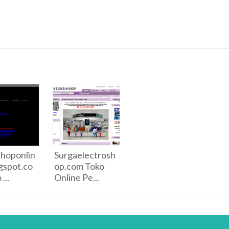
hoponlin
Surgaelectrosh
gspot.co
op.com Toko
...
Online Pe...