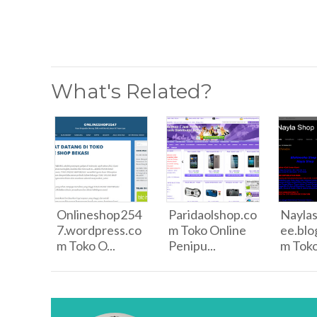
What's Related?
Onlineshop254
Paridaolshop.co
Naylas
7.wordpress.co
m Toko Online
ee.blo
m Toko O...
Penipu...
m Toko 