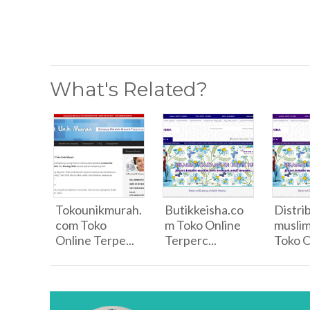
What's Related?
Tokounikmurah.
Butikkeisha.co
Distri
com Toko
m Toko Online
musli
Online Terpe...
Terperc...
Toko O