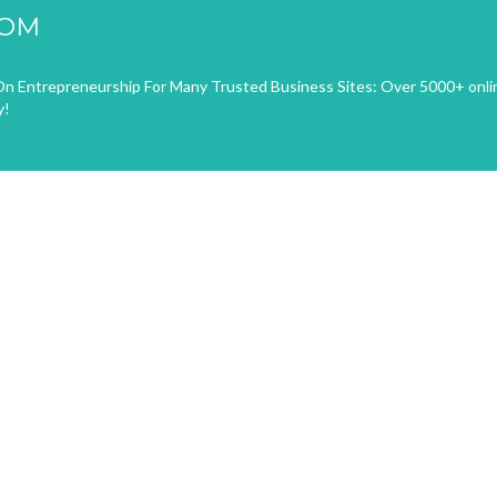
COM
n Entrepreneurship For Many Trusted Business Sites: Over 5000+ onli
y!