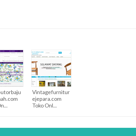
butorbaju
Vintagefurnitur
mah.com
ejepara.com
n...
Toko Onl...