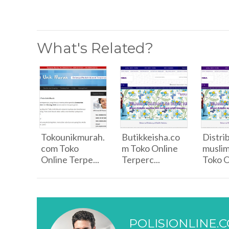
What's Related?
Tokounikmurah.
Butikkeisha.co
Distri
com Toko
m Toko Online
musli
Online Terpe...
Terperc...
Toko O
POLISIONLINE.