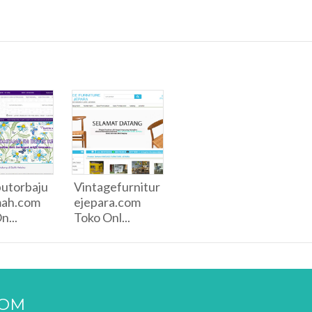
butorbaju
Vintagefurnitur
mah.com
ejepara.com
n...
Toko Onl...
COM