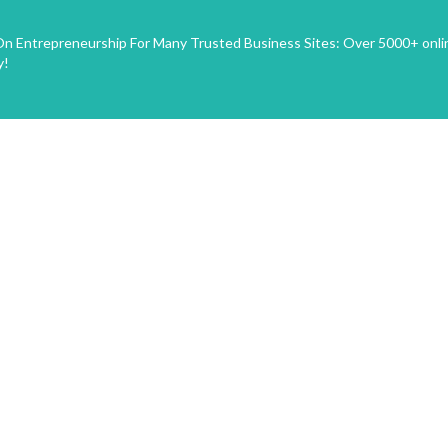
n Entrepreneurship For Many Trusted Business Sites: Over 5000+ onli
y!