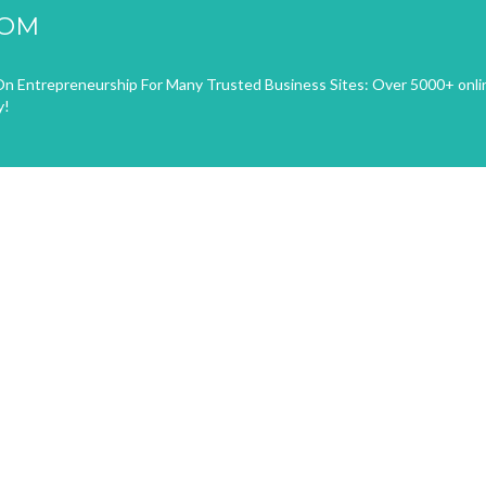
COM
n Entrepreneurship For Many Trusted Business Sites: Over 5000+ onli
y!