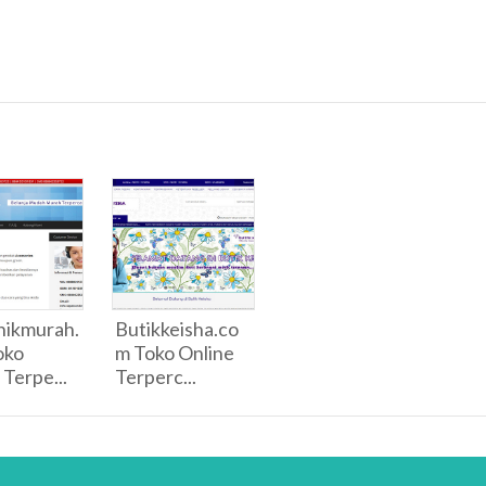
nikmurah.
Butikkeisha.co
oko
m Toko Online
 Terpe...
Terperc...