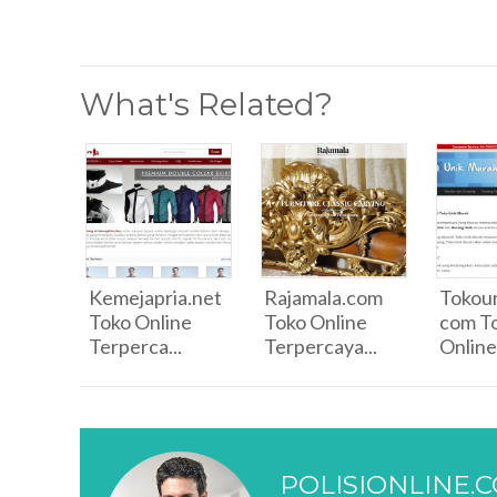
What's Related?
Kemejapria.net
Rajamala.com
Tokou
Toko Online
Toko Online
com T
Terperca...
Terpercaya...
Online
POLISIONLINE.