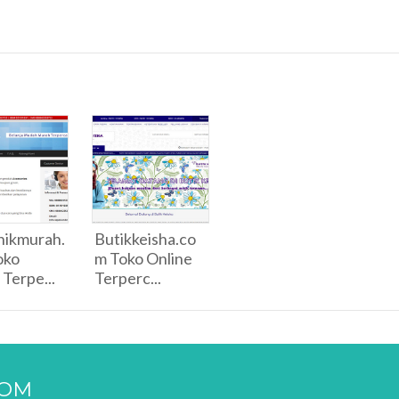
nikmurah.
Butikkeisha.co
oko
m Toko Online
 Terpe...
Terperc...
COM