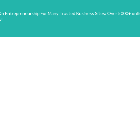
n Entrepreneurship For Many Trusted Business Sites: Over 5000+ onli
y!