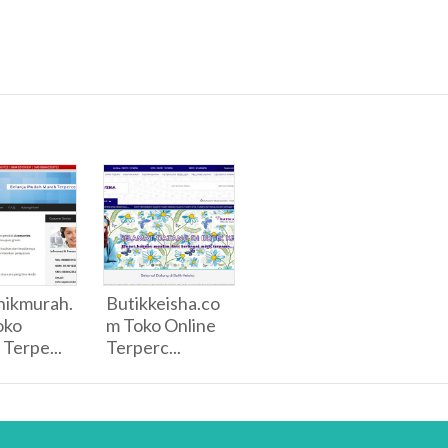
nikmurah.
Butikkeisha.co
oko
m Toko Online
 Terpe...
Terperc...