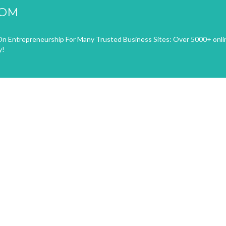
COM
n Entrepreneurship For Many Trusted Business Sites: Over 5000+ onli
y!