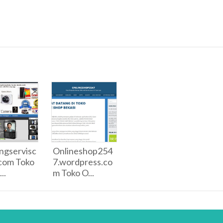
ngservisc
Onlineshop254
com Toko
7.wordpress.co
..
m Toko O...