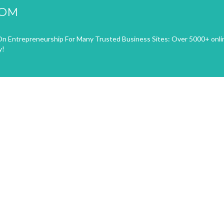
COM
n Entrepreneurship For Many Trusted Business Sites: Over 5000+ onli
y!