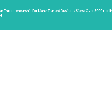
n Entrepreneurship For Many Trusted Business Sites: Over 5000+ onli
y!