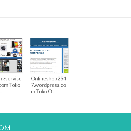
ngservisc
Onlineshop254
com Toko
7.wordpress.co
..
m Toko O...
COM