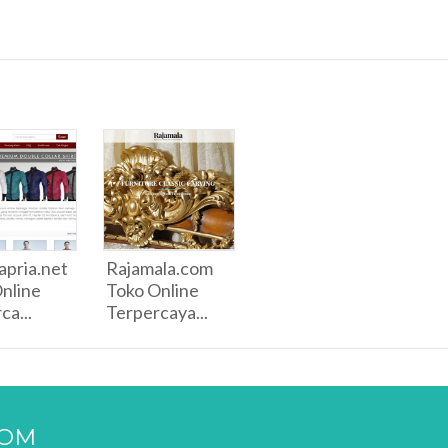
pria.net
Rajamala.com
nline
Toko Online
ca...
Terpercaya...
COM