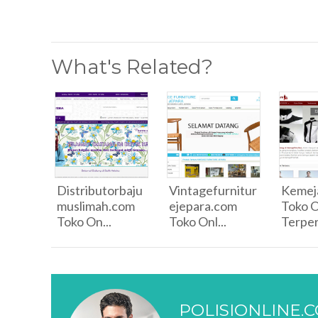
What's Related?
Distributorbaju
Vintagefurnitur
Kemeja
muslimah.com
ejepara.com
Toko O
Toko On...
Toko Onl...
Terper
POLISIONLINE.