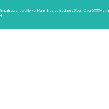
n Entrepreneurship For Many Trusted Business Sites: Over 5000+ onli
y!