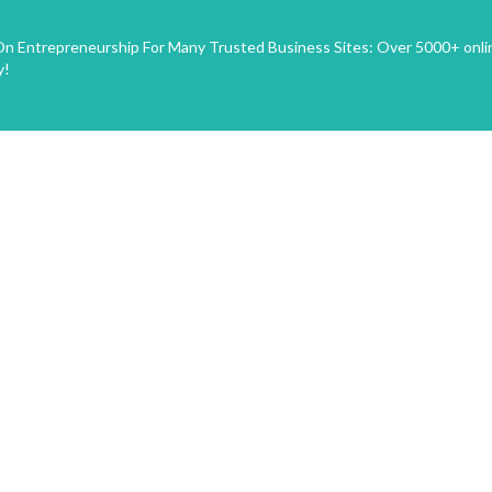
n Entrepreneurship For Many Trusted Business Sites: Over 5000+ onli
y!