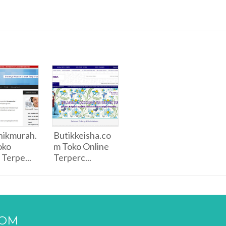
nikmurah.
Butikkeisha.co
oko
m Toko Online
 Terpe...
Terperc...
COM