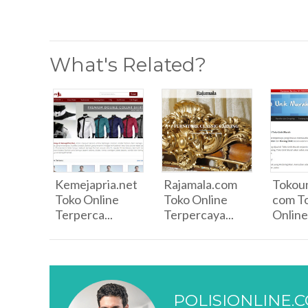
What's Related?
Kemejapria.net
Rajamala.com
Tokou
Toko Online
Toko Online
com T
Terperca...
Terpercaya...
Online
POLISIONLINE.