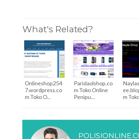
What's Related?
Onlineshop254
Paridaolshop.co
Naylas
7.wordpress.co
m Toko Online
ee.blo
m Toko O...
Penipu...
m Toko 
POLISIONLINE.