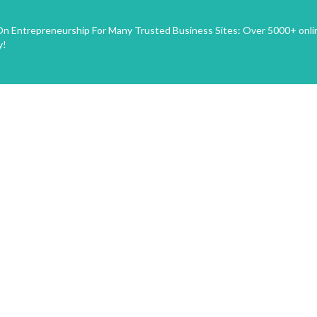
n Entrepreneurship For Many Trusted Business Sites: Over 5000+ onli
y!