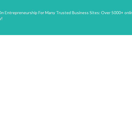
n Entrepreneurship For Many Trusted Business Sites: Over 5000+ onli
y!