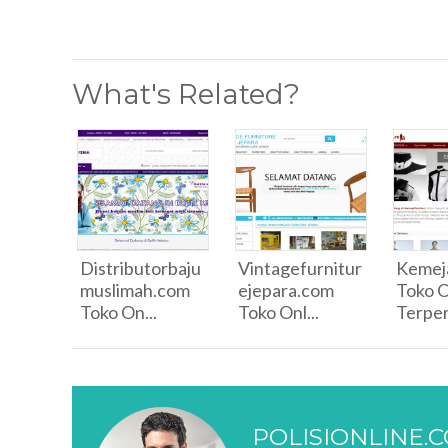
What's Related?
Distributorbaju
Vintagefurnitur
Kemeja
muslimah.com
ejepara.com
Toko O
Toko On...
Toko Onl...
Terper
POLISIONLINE.