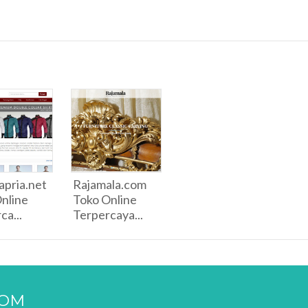
pria.net
Rajamala.com
nline
Toko Online
ca...
Terpercaya...
COM