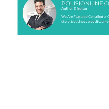
POLISIONLINE.
Author & Editor
We Are Featured Contributor O
store & business website, enjo