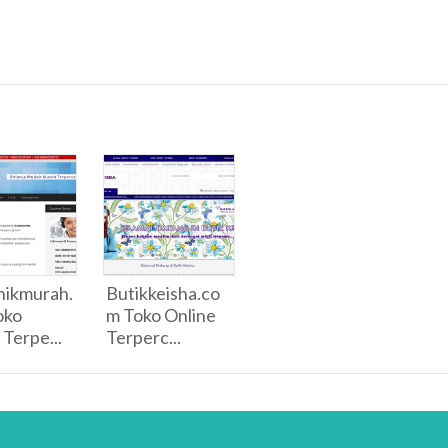
nikmurah.
Butikkeisha.co
oko
m Toko Online
 Terpe...
Terperc...