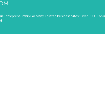
COM
n Entrepreneurship For Many Trusted Business Sites: Over 5000+ onli
y!