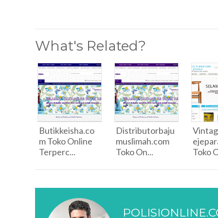
What's Related?
Butikkeisha.co
Distributorbaju
Vintag
m Toko Online
muslimah.com
ejepa
Terperc...
Toko On...
Toko On
POLISIONLINE.