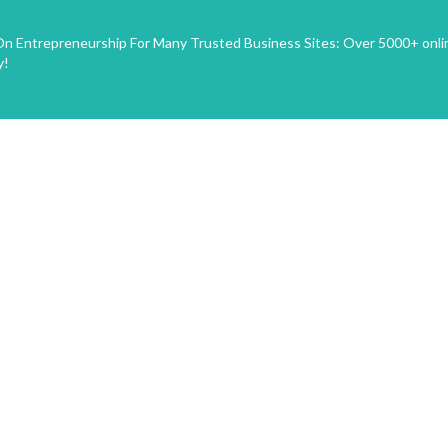
n Entrepreneurship For Many Trusted Business Sites: Over 5000+ onli
y!