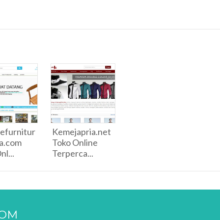
efurnitur
Kemejapria.net
ra.com
Toko Online
l...
Terperca...
COM